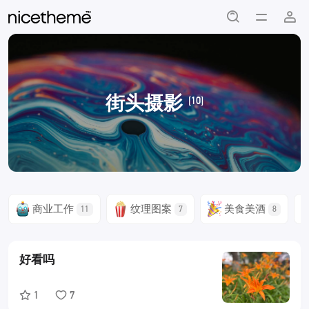
街头摄影
[10]
商业工作
纹理图案
美食美酒
11
7
8
好看吗
1
7