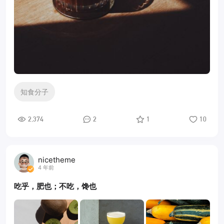
知食分子
2,374
2
1
10
nicetheme
4 年前
吃乎，肥也；不吃，馋也