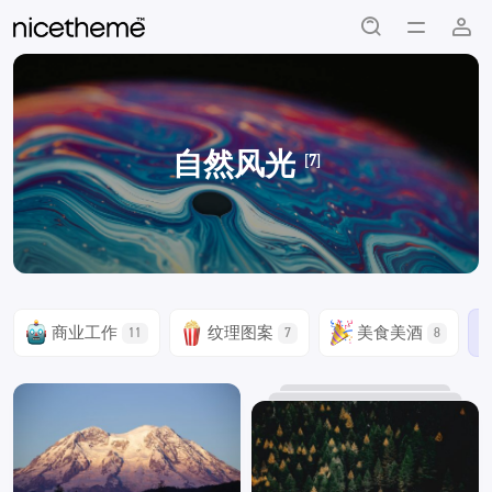
自然风光
[7]
商业工作
纹理图案
美食美酒
11
7
8