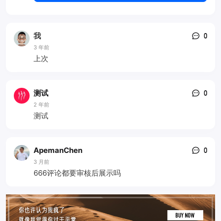
我
0
3 年前
上次
测试
0
2 年前
测试
ApemanChen
0
3 月前
666评论都要审核后展示吗