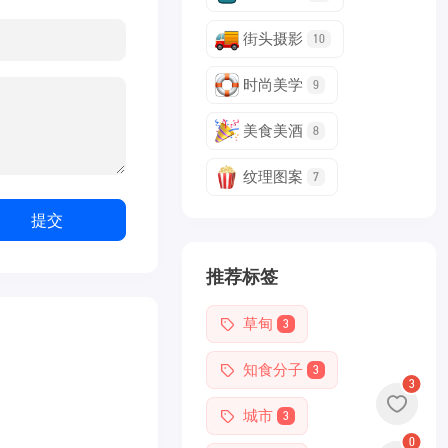
街头摄影
10
时尚美学
9
美食美酒
8
纹理图案
7
提交
推荐标签
草甸
3
知食分子
3
3
城市
3
0